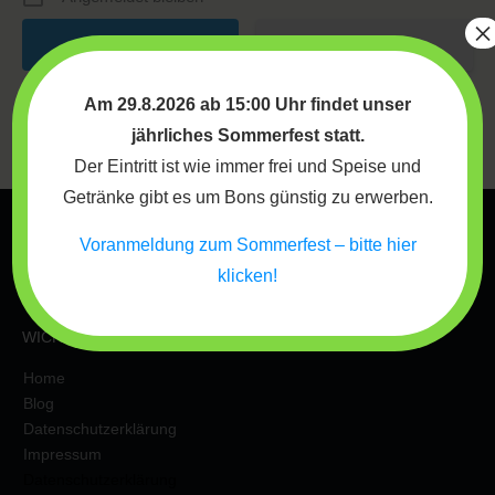
×
Registrieren
Am 29.8.2026 ab 15:00 Uhr findet unser
Passwort vergessen?
jährliches Sommerfest statt.
Der Eintritt ist wie immer frei und Speise und
Getränke gibt es um Bons günstig zu erwerben.
Voranmeldung zum Sommerfest – bitte hier
klicken!
WICHTIGE INFOS
Home
Blog
Datenschutzerklärung
Impressum
Datenschutzerklärung