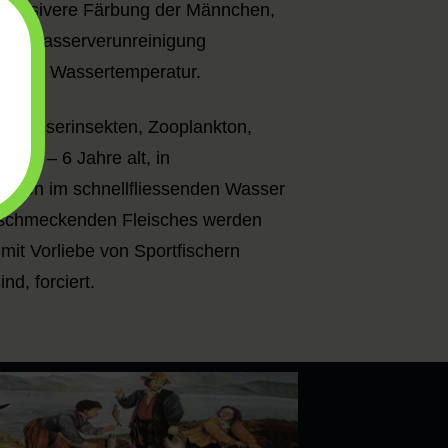
intensivere Färbung der Männchen,
egen Wasserverunreinigung
und die Wassertemperatur.
on Wasserinsekten, Zooplankton,
sie 5 – 6 Jahre alt, in
 legen im schnellfliessenden Wasser
hlschmeckenden Fleisches werden
mit Vorliebe von Sportfischern
nd, forciert.