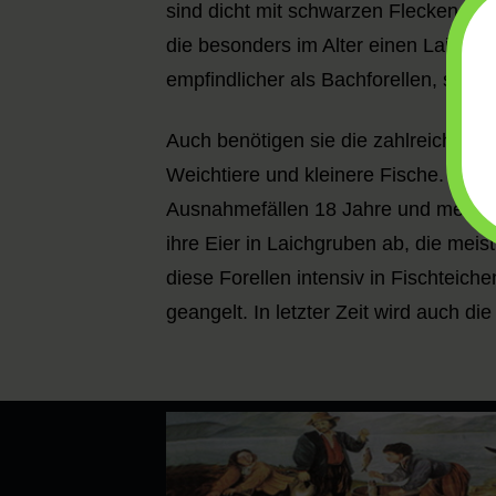
sind dicht mit schwarzen Flecken be
die besonders im Alter einen Laichh
empfindlicher als Bachforellen, stel
Auch benötigen sie die zahlreichen 
Weichtiere und kleinere Fische. Mit 2-
Ausnahmefällen 18 Jahre und mehr. I
ihre Eier in Laichgruben ab, die m
diese Forellen intensiv in Fischteich
geangelt. In letzter Zeit wird auch di