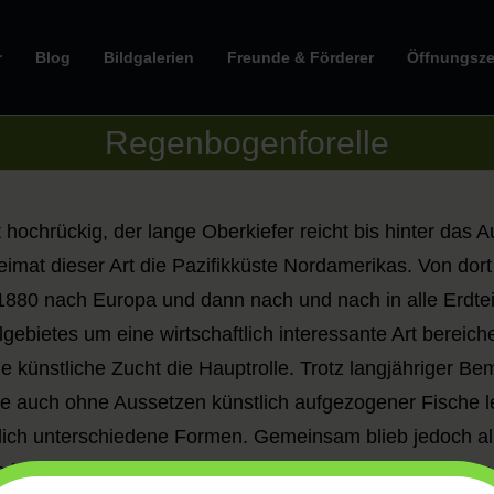
r
Blog
Bildgalerien
Freunde & Förderer
Öffnungsze
Regenbogenforelle
hochrückig, der lange Oberkiefer reicht bis hinter das A
eimat dieser Art die Pazifikküste Nordamerikas. Von dort
 1880 nach Europa und dann nach und nach in alle Erdte
gebietes um eine wirtschaftlich interessante Art bereiche
e künstliche Zucht die Hauptrolle. Trotz langjähriger Be
e auch ohne Aussetzen künstlich aufgezogener Fische le
lich unterschiedene Formen. Gemeinsam blieb jedoch all
tte bis zum Schwanzansatz verläuft. Kopf, Rücken, Seit