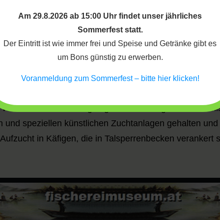
deckt. Ausdruck eines Geschlechtsdimorphismus ist die 
Am 29.8.2026 ab 15:00 Uhr findet unser jährliches
aken am Unterkiefer tragen. Regenbogenforellen sind g
Sommerfest statt.
len jedoch geringere Ansprüche an den Sauerstoffgehalt 
Der Eintritt ist wie immer frei und Speise und Getränke gibt es
um Bons günstig zu erwerben.
Unterwasserverstecke nicht. Ihre Nahrung sind Larven v
3 Jahren sind sie geschlechtsreif, in freier Natur werden 
Voranmeldung zum Sommerfest – bitte hier klicken!
n Europa laichen die Fische von November bis Mai. Sie
eist von den Weibchen angelegt werden. Wegen ihres wo
en und speziellen künstlichen Zuchtanlagen gehalten und 
e Aufzucht in Käfigen, die in Talsperrenbecken verankert si